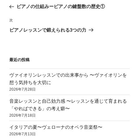
稿
の
ピアノの仕組みーピアノの鍵盤数の歴史①
ナ
投
ビ
稿
次
次
ゲ
の
ピアノレッスンで鍛えられる3つの力
投
ー
稿
シ
ョ
最近の投稿
ン
ヴァイオリンレッスンでの出来事から 〜ヴァイオリンを
想う気持ちを大切に
2026年7月28日
音楽レッスンと自己効力感 〜レッスンを通じて育まれる
「やればできる」の考え癖〜
2026年7月18日
イタリアの夏〜ヴェローナのオペラ音楽祭〜
2026年7月13日