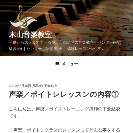
コ
ン
テ
ン
ツ
木山音楽教室
へ
子供から大人まで学べる横浜市都筑区の音楽教室｜センター南駅
ス
徒歩5分｜センター北駅徒歩9分｜体験レッスン受付中♪
キ
ッ
メニュー
プ
投
2021年7月15日
投稿者:
下倉結衣
稿
声楽／ボイトレレッスンの内容①
日:
こんにちは。声楽／ボイストレーニング講師の下倉結衣
です。
「声楽／ボイトレクラスのレッスンってどんな事をする