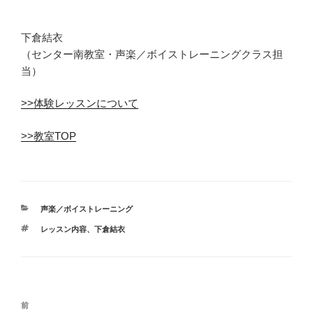
下倉結衣
（センター南教室・声楽／ボイストレーニングクラス担
当）
>>体験レッスンについて
>>教室TOP
カ
声楽／ボイストレーニング
テ
タ
レッスン内容
、
下倉結衣
ゴ
グ
リ
ー
投
前
前