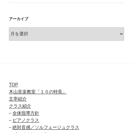
アーカイブ
ア
ー
カ
イ
ブ
TOP
木山音楽教室「１０の特長」
主宰紹介
クラス紹介
–
全体指導方針
–
ピアノクラス
–
絶対音感／ソルフェージュクラス