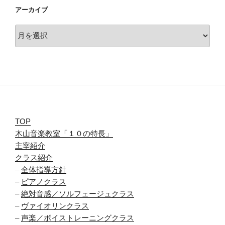
アーカイブ
ア
ー
カ
イ
ブ
TOP
木山音楽教室「１０の特長」
主宰紹介
クラス紹介
–
全体指導方針
–
ピアノクラス
–
絶対音感／ソルフェージュクラス
–
ヴァイオリンクラス
–
声楽／ボイストレーニングクラス