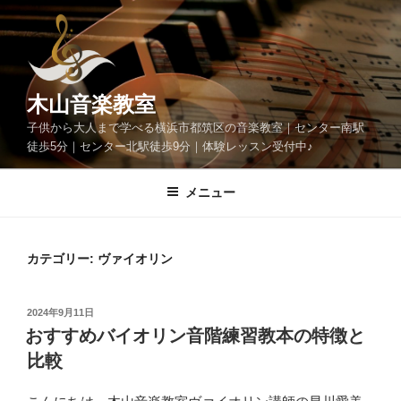
コ
ン
テ
ン
ツ
木山音楽教室
へ
子供から大人まで学べる横浜市都筑区の音楽教室｜センター南駅
ス
徒歩5分｜センター北駅徒歩9分｜体験レッスン受付中♪
キ
ッ
メニュー
プ
カテゴリー:
ヴァイオリン
投
2024年9月11日
稿
おすすめバイオリン音階練習教本の特徴と
日:
比較