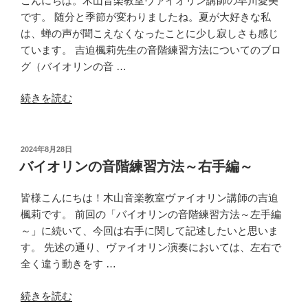
こんにちは。木山音楽教室ヴァイオリン講師の早川愛美
です。 随分と季節が変わりましたね。夏が大好きな私
は、蝉の声が聞こえなくなったことに少し寂しさも感じ
ています。 吉迫楓莉先生の音階練習方法についてのブロ
グ（バイオリンの音 …
“お
続きを読む
す
す
め
投
2024年8月28日
稿
バ
バイオリンの音階練習方法～右手編～
日:
イ
オ
皆様こんにちは！木山音楽教室ヴァイオリン講師の吉迫
リ
楓莉です。 前回の「バイオリンの音階練習方法～左手編
ン
～」に続いて、今回は右手に関して記述したいと思いま
音
す。 先述の通り、ヴァイオリン演奏においては、左右で
階
全く違う動きをす …
練
“バ
習
続きを読む