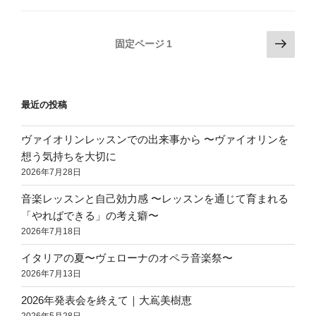
リ
ン
投
次
固定ページ
1
の
の
稿
メ
ペ
の
ン
ー
ペ
テ
最近の投稿
ジ
ナ
ー
ン
ジ
ヴァイオリンレッスンでの出来事から 〜ヴァイオリンを
ス
想う気持ちを大切に
送
に
2026年7月28日
り
つ
音楽レッスンと自己効力感 〜レッスンを通じて育まれる
い
「やればできる」の考え癖〜
て”
2026年7月18日
の
イタリアの夏〜ヴェローナのオペラ音楽祭〜
2026年7月13日
2026年発表会を終えて｜大嶌美樹恵