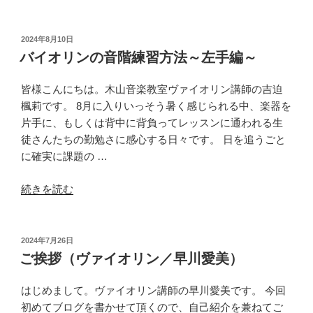
イ
教
オ
本
リ
の
投
2024年8月10日
稿
ン
特
バイオリンの音階練習方法～左手編～
日:
の
徴
音
と
皆様こんにちは。木山音楽教室ヴァイオリン講師の吉迫
階
比
楓莉です。 8月に入りいっそう暑く感じられる中、楽器を
練
較”
片手に、もしくは背中に背負ってレッスンに通われる生
習
の
徒さんたちの勤勉さに感心する日々です。 日を追うごと
方
に確実に課題の …
法
“バ
～
続きを読む
イ
右
オ
手
リ
編
投
2024年7月26日
稿
ン
～”
ご挨拶（ヴァイオリン／早川愛美）
日:
の
の
音
はじめまして。ヴァイオリン講師の早川愛美です。 今回
階
初めてブログを書かせて頂くので、自己紹介を兼ねてご