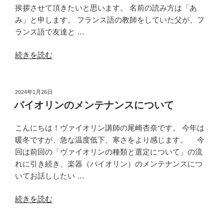
練
挨拶させて頂きたいと思います。 名前の読み方は「あ
習
み」と申します。 フランス語の教師をしていた父が、フ
方
ランス語で友達と …
法
“ご
～
続きを読む
挨
左
拶
手
（ヴ
編
投
2024年1月26日
稿
ァ
～”
バイオリンのメンテナンスについて
日:
イ
の
オ
こんにちは！ヴァイオリン講師の尾崎杏奈です。 今年は
リ
暖冬ですが、急な温度低下、寒さをより感じます。 今
ン
回は前回の「ヴァイオリンの種類と選定について」の流
／
れに引き続き、楽器（バイオリン）のメンテナンスにつ
早
いてお話ししたい …
川
“バ
愛
続きを読む
イ
美）”
オ
の