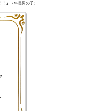
！！」
（年長男の子）