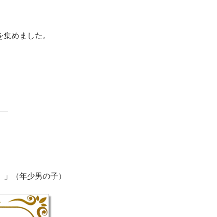
を集めました。
。」
（年少男の子）