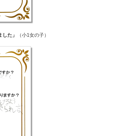
ました」
（小1女の子）