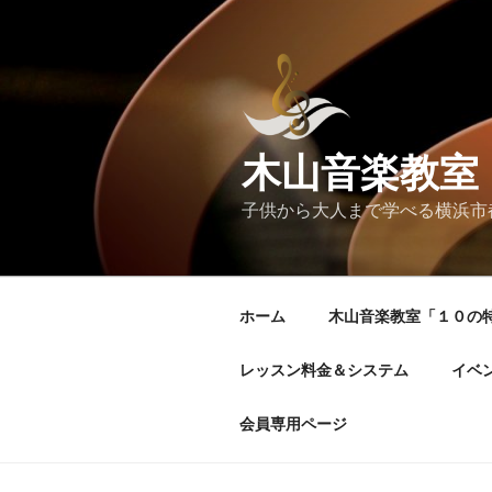
コ
ン
テ
ン
ツ
へ
木山音楽教室
ス
キ
子供から大人まで学べる横浜市
ッ
プ
ホーム
木山音楽教室「１０の
レッスン料金＆システム
イベ
会員専用ページ