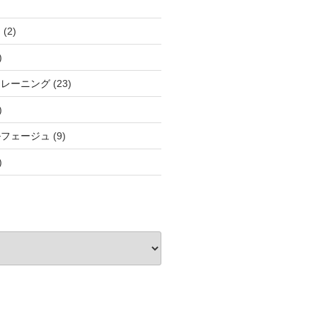
と
(2)
)
トレーニング
(23)
)
ルフェージュ
(9)
)