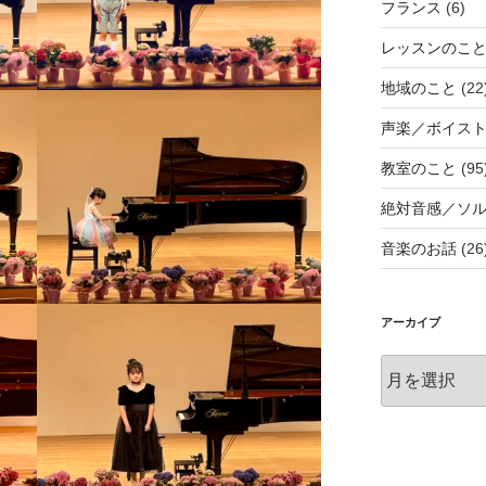
フランス
(6)
レッスンのこ
地域のこと
(22
声楽／ボイス
教室のこと
(95
絶対音感／ソ
音楽のお話
(26
アーカイブ
ア
ー
カ
イ
ブ