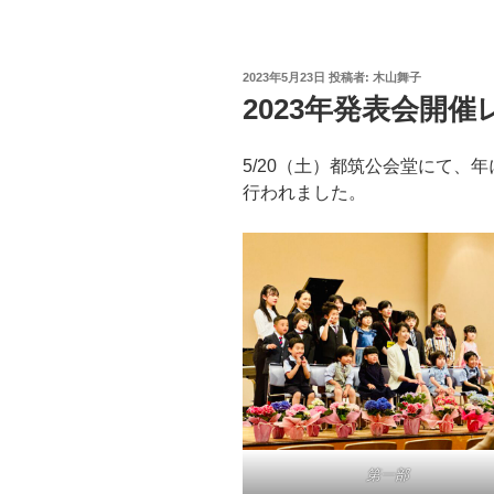
投
2023年5月23日
投稿者:
木山舞子
稿
2023年発表会開催
日:
5/20（土）都筑公会堂にて、
行われました。
第一部