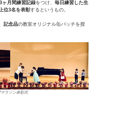
3ヶ月間練習記録
をつけ、
毎日練習した生
上位3名を表彰
するというもの。
、
記念品
の教室オリジナル缶バッチを授
習マラソン表彰式