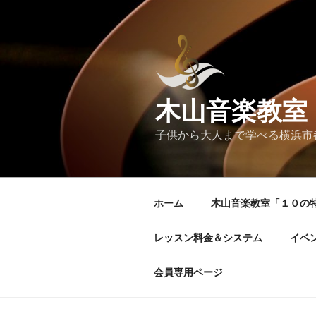
コ
ン
テ
ン
ツ
へ
木山音楽教室
ス
キ
子供から大人まで学べる横浜市
ッ
プ
ホーム
木山音楽教室「１０の
レッスン料金＆システム
イベ
会員専用ページ