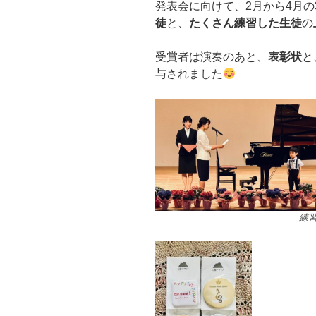
発表会に向けて、2月から4月の
徒
と、
たくさん練習した生徒
の
受賞者は演奏のあと、
表彰状
と
与されました
練