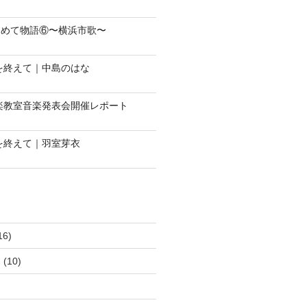
じめて物語⑥〜横浜市歌〜
会を終えて｜中島のはな
音楽教室音楽発表会開催レポート
会を終えて｜羽室芽衣
16)
ュ
(10)