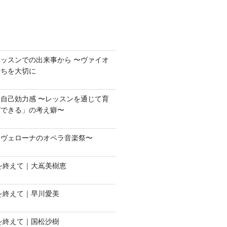
ッスンでの出来事から 〜ヴァイオ
持ちを大切に
自己効力感 〜レッスンを通じて育
ばできる」の考え癖〜
〜ヴェローナのオペラ音楽祭〜
会を終えて｜大嶌美樹恵
会を終えて｜早川愛美
会を終えて｜国松沙樹