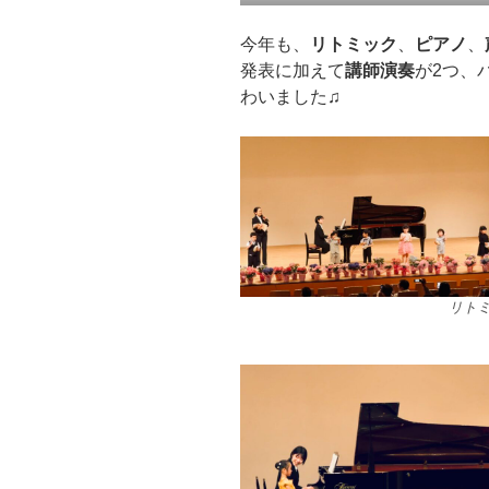
今年も、
リトミック
、
ピアノ
、
発表に加えて
講師演奏
が2つ、
わいました♫
リト