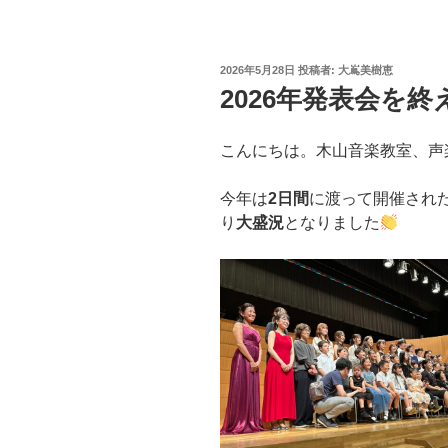
投
2026年5月28日
投稿者:
大嶌美樹恵
稿
2026年発表会を
日:
こんにちは。木山音楽教室、声
今年は
2日間
に渡って開催され
り
大盛況
となりました