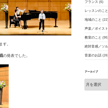
フランス
(6)
レッスンのこ
地域のこと
(22
声楽／ボイス
教室のこと
(95
ます。
絶対音感／ソ
音楽のお話
(26
唱
の発表でした。
アーカイブ
ア
ー
カ
イ
ブ