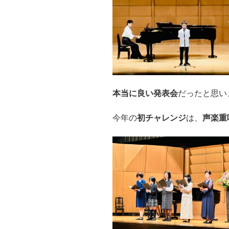
本当に良い発表会
だったと思い
今年の
初チャレンジ
は、
声楽重