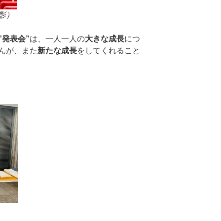
影）
発表会”
は、一人一人の
大きな成長
につ
んが、また
新たな成長
をしてくれること