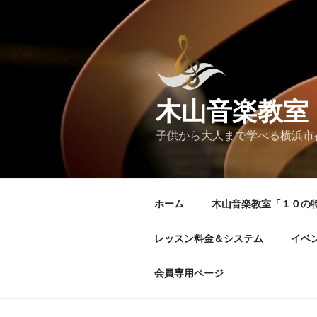
コ
ン
テ
ン
ツ
へ
木山音楽教室
ス
キ
子供から大人まで学べる横浜市
ッ
プ
ホーム
木山音楽教室「１０の
レッスン料金＆システム
イベ
会員専用ページ