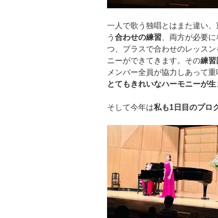
一人で歌う独唱とはまた違い、
う
合わせの練習
、両方が必要に
つ、プラスで合わせのレッスン
ニーができてきます。その
練習
メンバー全員が協力しあって重
とてもきれいなハーモニーが生
そして今年は
私も1日目のプロ