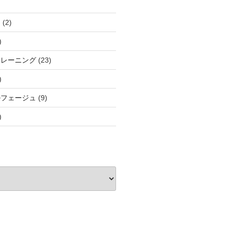
と
(2)
)
トレーニング
(23)
)
ルフェージュ
(9)
)