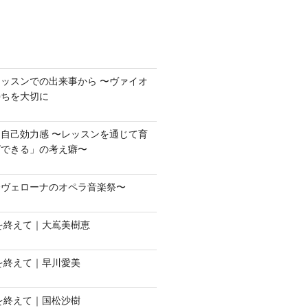
ッスンでの出来事から 〜ヴァイオ
持ちを大切に
自己効力感 〜レッスンを通じて育
ばできる」の考え癖〜
〜ヴェローナのオペラ音楽祭〜
会を終えて｜大嶌美樹恵
会を終えて｜早川愛美
会を終えて｜国松沙樹