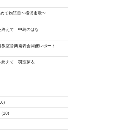
じめて物語⑥〜横浜市歌〜
会を終えて｜中島のはな
音楽教室音楽発表会開催レポート
会を終えて｜羽室芽衣
16)
ュ
(10)