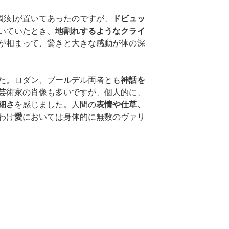
彫刻が置いてあったのですが、
ドビュッ
いていたとき、
地割れするようなクライ
が相まって、驚きと大きな感動が体の深
た。ロダン、ブールデル両者とも
神話を
芸術家の肖像も多いですが、個人的に、
細さ
を感じました。人間の
表情や仕草、
わけ
愛
においては身体的に無数のヴァリ