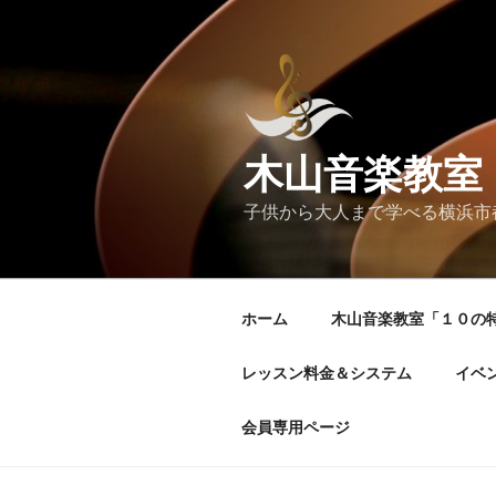
コ
ン
テ
ン
ツ
へ
木山音楽教室
ス
キ
子供から大人まで学べる横浜市
ッ
プ
ホーム
木山音楽教室「１０の
レッスン料金＆システム
イベ
会員専用ページ