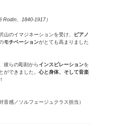
é Rodin、1840-1917）
沢山のイマジネーションを受け、
ピアノ
の
モチベーション
がとても高まりました
、彼らの彫刻から
インスピレーション
を
とができました。
心と身体、そして音楽
！
対音感／ソルフェージュクラス担当）