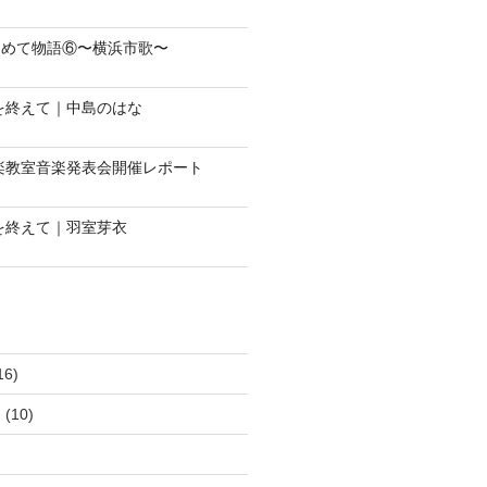
じめて物語⑥〜横浜市歌〜
会を終えて｜中島のはな
音楽教室音楽発表会開催レポート
会を終えて｜羽室芽衣
16)
ュ
(10)