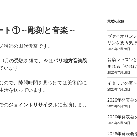
最近の投稿
ート①～彫刻と音楽～
ヴァイオリンレ
リンを想う気
ノ講師の田代優奈です。
2026年7月28日
音楽レッスンと
。9月の受験を経て、今は
パリ地方音楽院
まれる「やれ
ています。
2026年7月18日
なので、隙間時間を見つけては美術館に
イタリアの夏
2026年7月13日
生活を送っています。
2026年発表
での
ジョイントリサイタル
に出演しまし
2026年5月28日
2026年発表
2026年5月24日
2026年発表