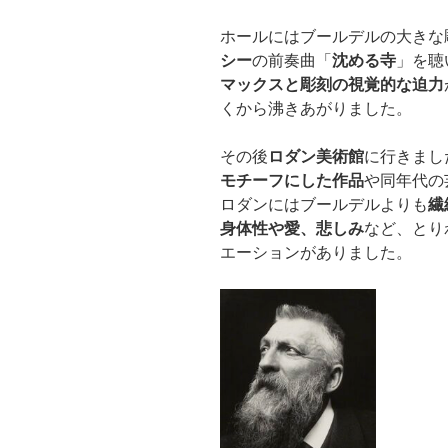
ホールにはブールデルの大きな
シー
の前奏曲「
沈める寺
」を聴
マックスと彫刻の視覚的な迫力
くから沸きあがりました。
その後
ロダン美術館
に行きまし
モチーフにした作品
や同年代の
ロダンにはブールデルよりも
繊
身体性や愛、悲しみ
など、とり
エーションがありました。