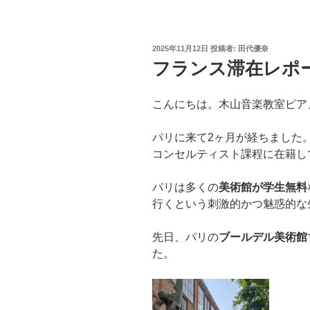
投
2025年11月12日
投稿者:
田代優奈
稿
フランス滞在レポ
日:
こんにちは。木山音楽教室ピア
パリに来て2ヶ月が経ちました
コンセルティスト課程に在籍し
パリは多くの
美術館が学生無料
行くという刺激的かつ魅惑的な
先日、パリの
ブールデル美術館
た。