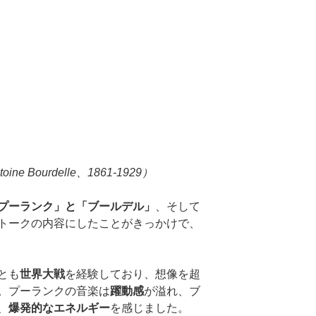
Bourdelle、1861-1929）
プーランク」と「ブールデル」
、そして
トークの内容にしたことがきっかけで、
とも
世界大戦
を経験しており、想像を超
。プーランクの音楽は
躍動感
が溢れ、ブ
、
爆発的なエネルギー
を感じました。