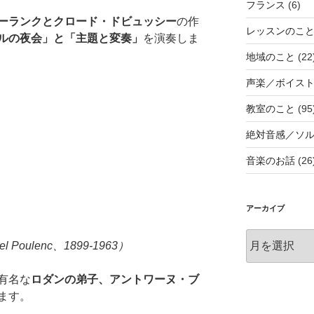
フランス
(6)
ーランクとクロード・ドビュッシー
の作
レッスンのこ
ルの夜会」と「主題と変奏」
を演奏しま
地域のこと
(22
声楽／ボイス
教室のこと
(95
絶対音感／ソ
音楽のお話
(26
アーカイブ
ア
l Poulenc、1899-1963）
ー
カ
有名な
ロダンの弟子、アントワーヌ・ブ
イ
ます。
ブ