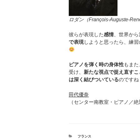
ロダン（François-Auguste-Ren
彼らが表現した
感情
、世界から
で表現
しようと思ったら、練習
ピアノを弾く時の身体性
もまた
受け、
新たな視点で捉え直すこ
は深く結びついている
のですね
田代優奈
（センター南教室・ピアノ／絶
カ
フランス