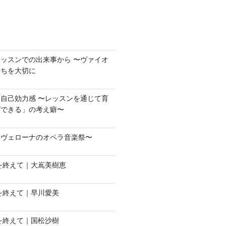
ッスンでの出来事から 〜ヴァイオ
持ちを大切に
自己効力感 〜レッスンを通じて育
ばできる」の考え癖〜
〜ヴェローナのオペラ音楽祭〜
会を終えて｜大嶌美樹恵
会を終えて｜早川愛美
会を終えて｜国松沙樹