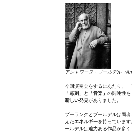
アントワーヌ・ブールデル（Antoine 
今回演奏会をするにあたり、
「
「彫刻」と「音楽」
の関連性を
新しい発見
がありました。
プーランクとブールデルは両者
えた
エネルギー
を持っています
ールデルは
迫力
ある作品が多く