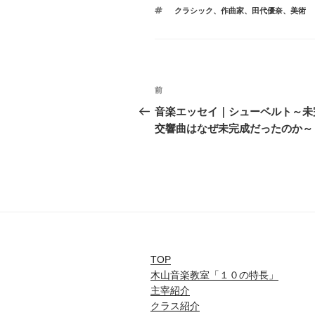
テ
タ
クラシック
、
作曲家
、
田代優奈
、
美術
ゴ
グ
リ
ー
投
前
前
稿
の
音楽エッセイ｜シューベルト～未
投
交響曲はなぜ未完成だったのか～
ナ
稿
ビ
ゲ
ー
シ
ョ
TOP
木山音楽教室「１０の特長」
ン
主宰紹介
クラス紹介