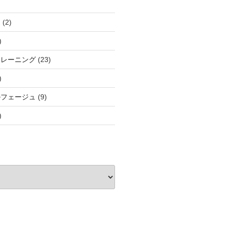
と
(2)
)
トレーニング
(23)
)
ルフェージュ
(9)
)