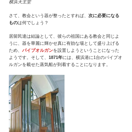
横浜天主堂
さて、教会という器が整ったとすれば、
次に必要になる
もの
は何でしょう？
居留民達は結論として、彼らの祖国にある教会と同じよ
うに、器を華麗に輝かせ真に有効な場として盛り上げる
ため、
パイプオルガン
を設置しようということになった
ようです。そして、
1871年
には、横浜港に1台のパイプオ
ルガンを載せた蒸気船が到着することになります。