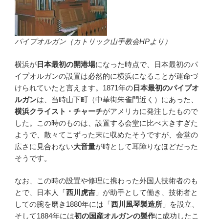
パイプオルガン（カトリック山手教会HPより）
横浜が
日本最初の開港場
になった時点で、日本最初のパ
イプオルガンの設置は必然的に横浜になることが運命づ
けられていたと言えます。1871年の
日本最初のパイプオ
ルガン
は、当時山下町（中華街朱雀門近く）にあった、
横浜クライスト・チャーチ
がアメリカに発注したもので
した。この時のものは、設置する会堂に比べ大きすぎた
ようで、散々てこずった末に収めたそうですが、会堂の
広さに見合わない
大音量
が時として耳障りなほどだった
そうです。
なお、この時の設置や修理に携わった外国人技術者のも
とで、日本人「
西川虎吉
」が助手として働き、技術者と
しての腕を磨き1880年には「
西川風琴製造所
」を設立、
そして1884年には
初の国産オルガンの製作
に成功したこ