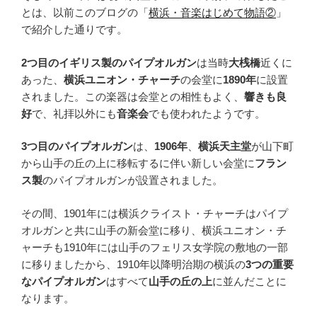
とは、以前このブログの「
横浜・音楽はじめて物語②
」
で紹介した通りです。
2つ目のイギリス製のパイプオルガン
は当時
大桟橋
近くに
あった、
横浜ユニオン・チャーチ
の会堂に
1890年
に設置
されました。この楽器は会堂との相性もよく、
響きも良
好
で、礼拝以外にも
音楽会
でも使われたようです。
3つ目のパイプオルガン
は、
1906年
、
横浜天主堂
が山下町
から山手の丘の上に移転するに伴い新しい会堂に
フラン
ス製
のパイプオルガンが設置されました。
その間、1901年には横浜クライスト・チャーチはパイプ
オルガンと共に山手の新会堂に移り、横浜ユニオン・チ
ャーチも1910年には山手のフェリス女学院の敷地の一部
に移りましたから、1910年以降明治期の横浜の
3つの重要
なパイプオルガン
はすべて
山手の丘の上
に並んだことに
なります。