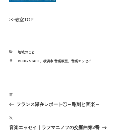
>>教室TOP
カ
地域のこと
テ
タ
BLOG STAFF
、
横浜市 音楽教室
、
音楽エッセイ
ゴ
グ
リ
ー
投
前
前
稿
の
フランス滞在レポート①～彫刻と音楽～
ナ
投
ビ
稿
次
次
ゲ
の
音楽エッセイ｜ラフマニノフの交響曲第2番
投
ー