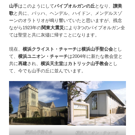
山手
はこのようにして
パイプオルガンの丘
となり、
讃美
歌
と共に、バッハ、ヘンデル、ハイドン、メンデルスゾ
ーンのオラトリオが鳴り響いていたと思いますが、残念
ながら1923年の
関東大震災
により3つのパイプオルガン全
ては聖堂と共に灰燼に帰すことになります。
現在、
横浜クライスト・チャーチ
は
横浜山手聖公会
とし
て、
横浜ユニオン・チャーチ
は2004年に新たな教会堂と
共に
再建
され、
横浜天主堂
は
カトリック山手教会
とし
て、今でも山手の丘に並んでいます。
横浜山手聖公会
横浜ユニオン・チャーチ