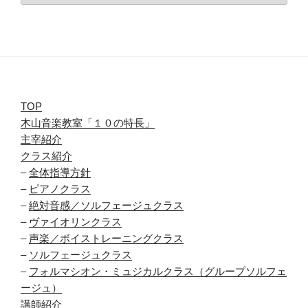
カ
イ
ブ
TOP
木山音楽教室「１０の特長」
主宰紹介
クラス紹介
–
全体指導方針
–
ピアノクラス
–
絶対音感／ソルフェージュクラス
–
ヴァイオリンクラス
–
声楽／ボイストレーニングクラス
–
ソルフェージュクラス
–
フォルマシオン・ミュジカルクラス（グループソルフェ
ージュ）
講師紹介