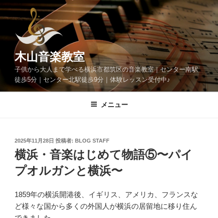
コ
ン
テ
ン
ツ
木山音楽教室
へ
子供から大人まで学べる横浜市都筑区の音楽教室｜センター南駅
ス
徒歩5分｜センター北駅徒歩9分｜体験レッスン受付中♪
キ
ッ
メニュー
プ
投
2025年11月28日
投稿者:
BLOG STAFF
稿
横浜・音楽はじめて物語⑤〜パイ
日:
プオルガンと横浜〜
1859年の横浜開港後、イギリス、アメリカ、フランスな
ど様々な国から多くの外国人が横浜の居留地に移り住ん
できました。