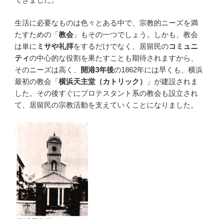
生活に必要なものは色々とある中で、宗教的ニーズを満
たすための「
教会
」もその一つでしょう。しかも、教会
は単に
ミサや礼拝
をするだけでなく、居留民の
コミュニ
ティ
の中心的な役割を果たすことも期待されますから、
そのニーズは高く、
開港3年後
の1862年には早くも、横浜
最初の教会「
横浜天主堂（カトリック）
」が建設されま
した。その後すぐにプロテスタント系の教会も設立され
て、居留民の宗教活動を支えていくことになりました。