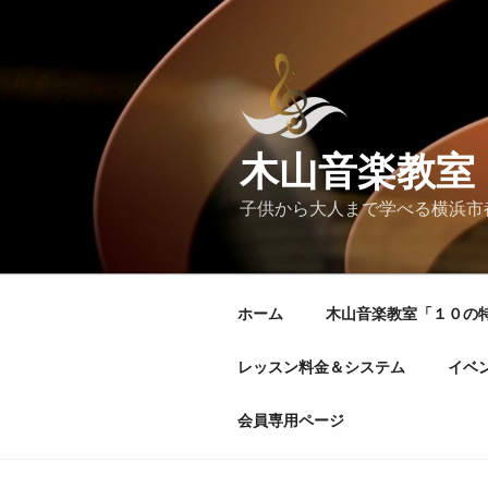
コ
ン
テ
ン
ツ
へ
木山音楽教室
ス
キ
子供から大人まで学べる横浜市
ッ
プ
ホーム
木山音楽教室「１０の
レッスン料金＆システム
イベ
会員専用ページ