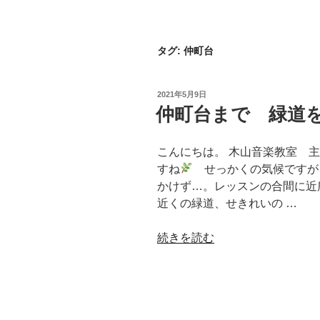
タグ:
仲町台
投
2021年5月9日
稿
仲町台まで 緑道
日:
こんにちは。 木山音楽教室 
すね
せっかくの気候ですが
かけず…。レッスンの合間に近
近くの緑道、せきれいの …
“仲
続きを読む
町
台
ま
で