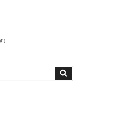
す）
検
索