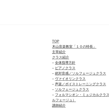
TOP
木山音楽教室「１０の特長」
主宰紹介
クラス紹介
–
全体指導方針
–
ピアノクラス
–
絶対音感／ソルフェージュクラス
–
ヴァイオリンクラス
–
声楽／ボイストレーニングクラス
–
ソルフェージュクラス
–
フォルマシオン・ミュジカルクラ
ルフェージュ）
講師紹介