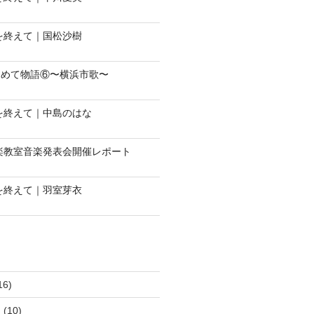
会を終えて｜国松沙樹
じめて物語⑥〜横浜市歌〜
会を終えて｜中島のはな
音楽教室音楽発表会開催レポート
会を終えて｜羽室芽衣
16)
ュ
(10)