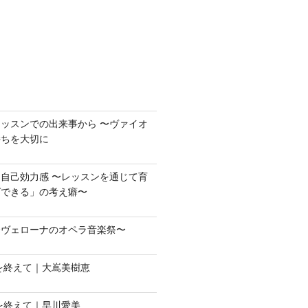
ッスンでの出来事から 〜ヴァイオ
持ちを大切に
自己効力感 〜レッスンを通じて育
ばできる」の考え癖〜
〜ヴェローナのオペラ音楽祭〜
会を終えて｜大嶌美樹恵
会を終えて｜早川愛美