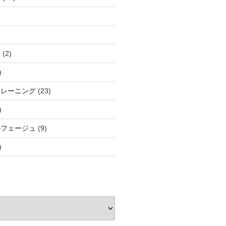
と
(2)
)
トレーニング
(23)
)
ルフェージュ
(9)
)