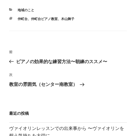
カ
地域のこと
テ
タ
仲町台
、
仲町台ピアノ教室
、
木山舞子
ゴ
グ
リ
ー
投
前
前
稿
の
ピアノの効果的な練習方法〜朝練のススメ〜
ナ
投
ビ
稿
次
次
ゲ
の
教室の雰囲気（センター南教室）
投
ー
稿
シ
ョ
最近の投稿
ン
ヴァイオリンレッスンでの出来事から 〜ヴァイオリンを
想う気持ちを大切に