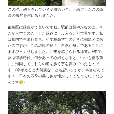
この池…釣りをしている子供もいて、一瞬フランスの田
舎の風景を思い出しました。
都筑区は緑豊かで良いですね。駅前は賑やかなのに、そ
こからすぐのこうした緑道に一歩入ると別世界です。私
は都内で生まれ育ち、小学校高学年のときに都筑区に来
たのですが、この環境の良さ、自然が身近であることに
まずびっくりしました。四季を感じられる緑道…9年半に
及ぶ留学時代、何かあって心細くなると、いつも寝る前
に、帰国してこれらの道を歩く事を夢みていたもので
す…(今考えると大袈裟な、とも思いますが、本当なんで
す！！日本の四季の美しさが懐かしくてたまらなくなる
んです
)