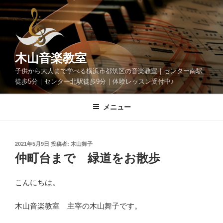
コ
ン
テ
ン
ツ
木山音楽教室
へ
子供から大人まで学べる横浜市都筑区の音楽教室｜センター南駅
ス
徒歩5分｜センター北駅徒歩9分｜体験レッスン受付中♪
キ
ッ
メニュー
プ
投
2021年5月9日
投稿者:
木山舞子
稿
仲町台まで 緑道をお散歩
日:
こんにちは。
木山音楽教室 主宰の木山舞子です。