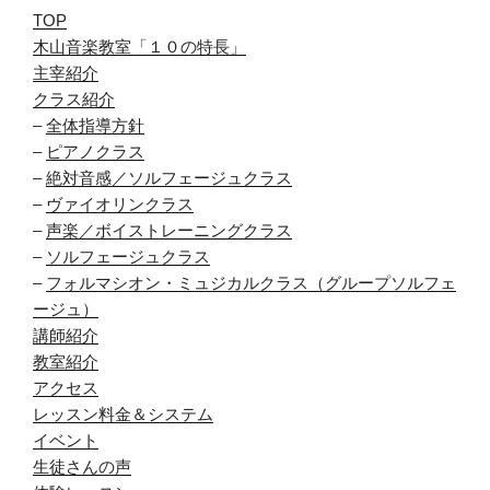
TOP
木山音楽教室「１０の特長」
主宰紹介
クラス紹介
–
全体指導方針
–
ピアノクラス
–
絶対音感／ソルフェージュクラス
–
ヴァイオリンクラス
–
声楽／ボイストレーニングクラス
–
ソルフェージュクラス
–
フォルマシオン・ミュジカルクラス（グループソルフェ
ージュ）
講師紹介
教室紹介
アクセス
レッスン料金＆システム
イベント
生徒さんの声