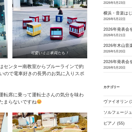
2026年5月23日
横浜・音楽は
2026年5月22日
2026年発表
2026年5月21日
2026年木山
2026年5月20日
可愛いミニ車両たち！
2026年発表
はセンター南教室からブルーラインで約
2026年5月20日
すいので電車好きの長男のお気に入りスポ
カテゴリー
運転席に乗って運転士さんの気分を味わ
ヴァイオリン
(
たまらないですね
ソルフェージ
ピアノ
(55)