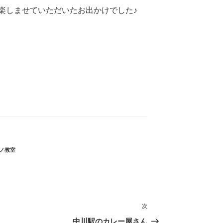
楽しませていただいたお出かけでした♪
ノ教室
次
次
の
中川駅のカレー屋さん