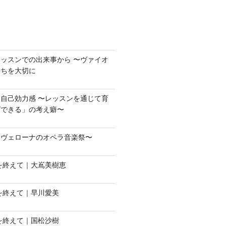
ッスンでの出来事から 〜ヴァイオ
持ちを大切に
自己効力感 〜レッスンを通じて育
ばできる」の考え癖〜
〜ヴェローナのオペラ音楽祭〜
会を終えて｜大嶌美樹恵
会を終えて｜早川愛美
会を終えて｜国松沙樹