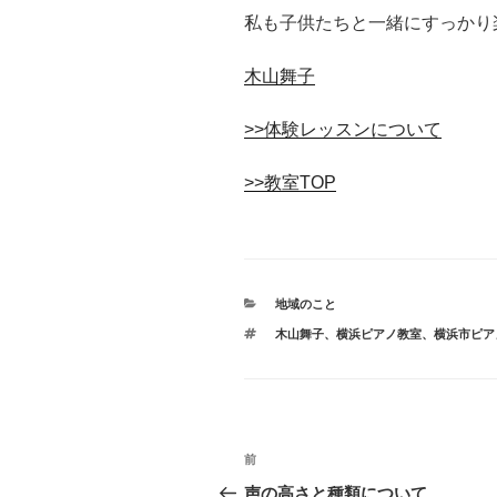
私も子供たちと一緒にすっかり
木山舞子
>>体験レッスンについて
>>教室TOP
カ
地域のこと
テ
タ
木山舞子
、
横浜ピアノ教室
、
横浜市ピア
ゴ
グ
リ
ー
投
前
前
稿
の
声の高さと種類について