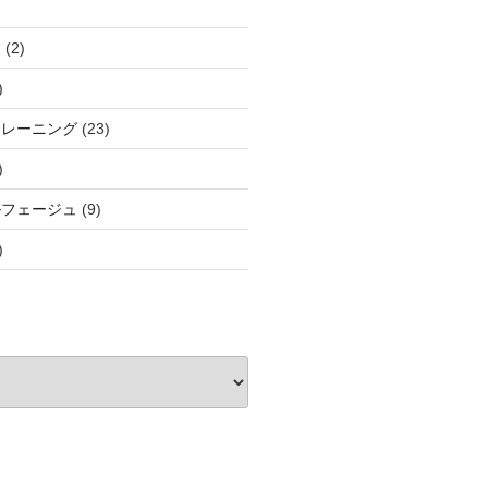
と
(2)
)
トレーニング
(23)
)
ルフェージュ
(9)
)