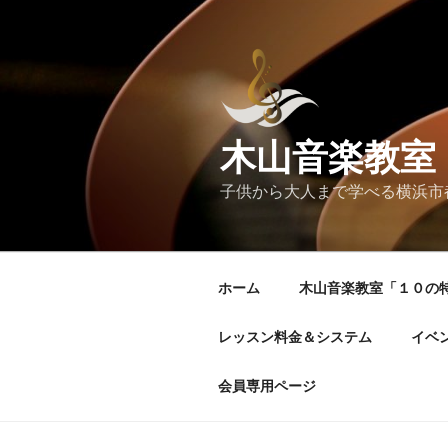
コ
ン
テ
ン
ツ
へ
木山音楽教室
ス
キ
子供から大人まで学べる横浜市
ッ
プ
ホーム
木山音楽教室「１０の
レッスン料金＆システム
イベ
会員専用ページ