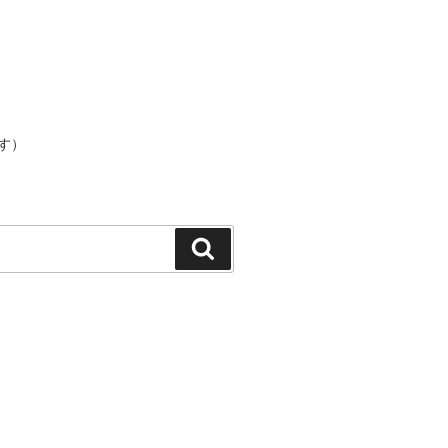
す）
検
索