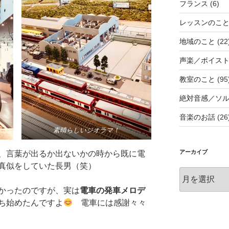
フランス
(6)
レッスンのこ
地域のこと
(22
声楽／ボイス
教室のこと
(95
絶対音感／ソ
音楽のお話
(26
素晴らしいジオラマ！
アーカイブ
、言葉が出るか出ないかの時から既に電
真似をしていた長男（笑）
ア
ー
かったのですが、実は
電車の発車メロデ
カ
ち始めたんですよ
電車には感謝々々
イ
ブ