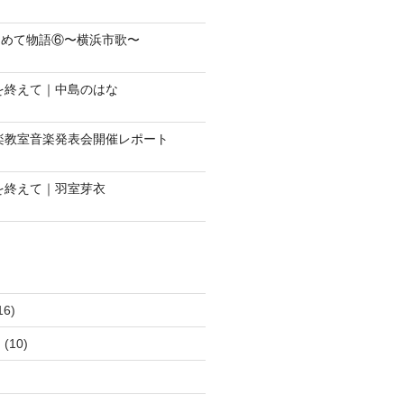
じめて物語⑥〜横浜市歌〜
会を終えて｜中島のはな
音楽教室音楽発表会開催レポート
会を終えて｜羽室芽衣
16)
ュ
(10)