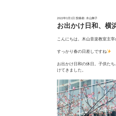
投
2022年3月1日
投稿者:
木山舞子
稿
お出かけ日和、横
日:
こんにちは。木山音楽教室主宰
すっかり春の日差しですね
お出かけ日和の休日。子供たち
けてきました。