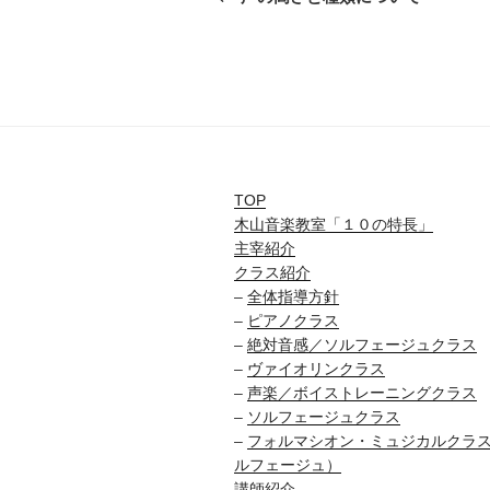
投
ナ
稿
ビ
ゲ
ー
シ
TOP
ョ
木山音楽教室「１０の特長」
主宰紹介
ン
クラス紹介
–
全体指導方針
–
ピアノクラス
–
絶対音感／ソルフェージュクラス
–
ヴァイオリンクラス
–
声楽／ボイストレーニングクラス
–
ソルフェージュクラス
–
フォルマシオン・ミュジカルクラ
ルフェージュ）
講師紹介