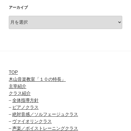
アーカイブ
ア
ー
カ
イ
ブ
TOP
木山音楽教室「１０の特長」
主宰紹介
クラス紹介
–
全体指導方針
–
ピアノクラス
–
絶対音感／ソルフェージュクラス
–
ヴァイオリンクラス
–
声楽／ボイストレーニングクラス