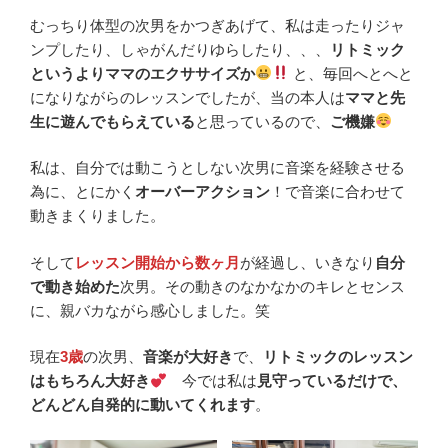
むっちり体型の次男をかつぎあげて、私は走ったりジャ
ンプしたり、しゃがんだりゆらしたり、、、
リトミック
というよりママのエクササイズか
と、毎回へとへと
になりながらのレッスンでしたが、当の本人は
ママと先
生に遊んでもらえている
と思っているので、
ご機嫌
私は、自分では動こうとしない次男に音楽を経験させる
為に、とにかく
オーバーアクション
！で音楽に合わせて
動きまくりました。
そして
レッスン開始から数ヶ月
が経過し、いきなり
自分
で動き始めた
次男。その動きのなかなかのキレとセンス
に、親バカながら感心しました。笑
現在
3歳
の次男、
音楽が大好き
で、
リトミックのレッスン
はもちろん大好き
今では私は
見守っているだけで、
どんどん自発的に動いてくれます
。