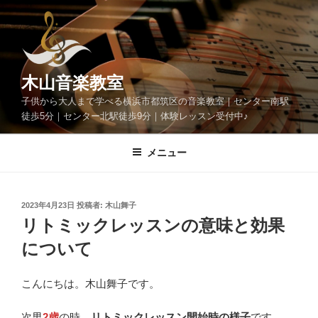
コ
ン
テ
ン
ツ
木山音楽教室
へ
子供から大人まで学べる横浜市都筑区の音楽教室｜センター南駅
ス
徒歩5分｜センター北駅徒歩9分｜体験レッスン受付中♪
キ
ッ
メニュー
プ
投
2023年4月23日
投稿者:
木山舞子
稿
リトミックレッスンの意味と効果
日:
について
こんにちは。木山舞子です。
次男
2歳
の時、
リトミックレッスン開始時の様子
です。