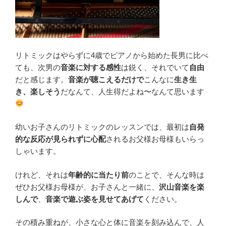
リトミックはやらずに4歳でピアノから始めた長男に比べ
ても、次男の
音楽に対する感性
は鋭く、それでいて
自由
だと感じます。
音楽が聴こえるだけで
こんなに
生き生
き、楽しそう
だなんて、人生得だよね〜なんて思います
幼いお子さんのリトミックのレッスンでは、最初は
自発
的な反応が見られずに心配
されるお父様お母様もいらっ
しゃいます。
けれど、それは
年齢的に当たり前
のことで、そんな時は
ぜひお父様お母様が、お子さんと一緒に、
沢山音楽を楽
しんで
、
音楽で遊ぶ姿を見せてあげて
ください。
その積み重ねが、小さな心と体に音楽を刻み込んで、人