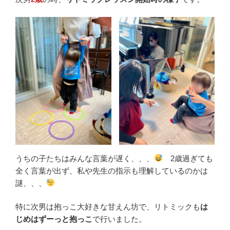
うちの子たちはみんな言葉が遅く、、、
2歳過ぎても
全く言葉が出ず、私や先生の指示も理解しているのかは
謎、、、
特に次男は抱っこ大好きな甘えん坊で、リトミックも
は
じめはずーっと抱っこ
で行いました。