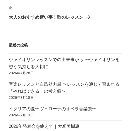
投
ビ
稿
次
次
ゲ
の
大人のおすすめ習い事！歌のレッスン
投
ー
稿
シ
ョ
最近の投稿
ン
ヴァイオリンレッスンでの出来事から 〜ヴァイオリンを
想う気持ちを大切に
2026年7月28日
音楽レッスンと自己効力感 〜レッスンを通じて育まれる
「やればできる」の考え癖〜
2026年7月18日
イタリアの夏〜ヴェローナのオペラ音楽祭〜
2026年7月13日
2026年発表会を終えて｜大嶌美樹恵