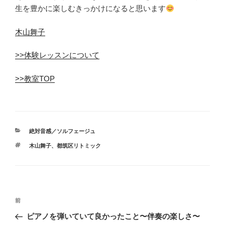
生を豊かに楽しむきっかけになると思います
木山舞子
>>体験レッスンについて
>>教室TOP
カ
絶対音感／ソルフェージュ
テ
タ
木山舞子
、
都筑区リトミック
ゴ
グ
リ
ー
投
前
前
稿
の
ピアノを弾いていて良かったこと〜伴奏の楽しさ〜
ナ