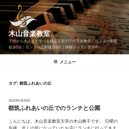
コ
ン
テ
ン
ツ
木山音楽教室
へ
子供から大人まで学べる横浜市都筑区の音楽教室｜センター南駅
ス
徒歩5分｜センター北駅徒歩9分｜体験レッスン受付中♪
キ
ッ
メニュー
プ
タグ:
都筑ふれあいの丘
投
2022年2月20日
稿
都筑ふれあいの丘でのランチと公園
日:
こんにちは。木山音楽教室主宰の木山舞子です。 日曜の
午後、近くの気になっていたお店にランチに行ってきま