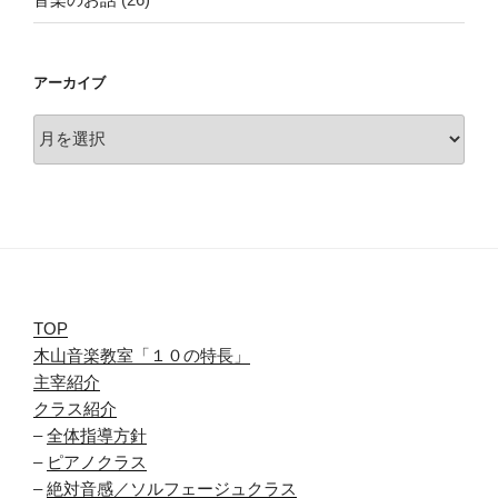
アーカイブ
ア
ー
カ
イ
ブ
TOP
木山音楽教室「１０の特長」
主宰紹介
クラス紹介
–
全体指導方針
–
ピアノクラス
–
絶対音感／ソルフェージュクラス