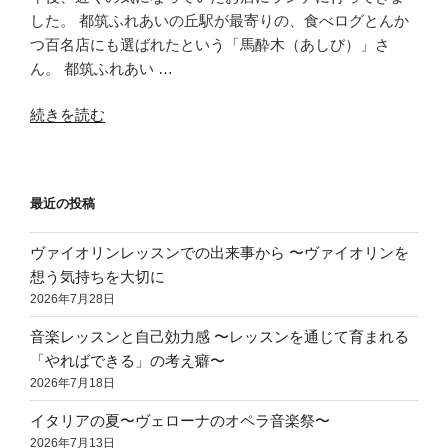
した。 都筑ふれあいの丘駅が最寄りの、食べログとんか
つ百名店にも選ばれたという「馬酔木（あしび）」さ
ん。 都筑ふれあい …
“都
続きを読む
筑
ふ
れ
最近の投稿
あ
い
ヴァイオリンレッスンでの出来事から 〜ヴァイオリンを
の
想う気持ちを大切に
丘
2026年7月28日
で
の
音楽レッスンと自己効力感 〜レッスンを通じて育まれる
ラ
「やればできる」の考え癖〜
ン
2026年7月18日
チ
イタリアの夏〜ヴェローナのオペラ音楽祭〜
と
2026年7月13日