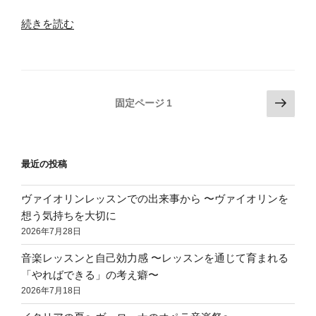
飛
ば
“発
続きを読む
そ
表
う！
会
腹
に
式
向
投
次
固定ページ
1
呼
け
の
稿
吸
て、
ペ
の
の
先
ー
メ
ペ
生
最近の投稿
ジ
リ
た
ー
ッ
ち
ジ
ヴァイオリンレッスンでの出来事から 〜ヴァイオリンを
ト”
も
想う気持ちを大切に
送
の
準
2026年7月28日
り
備
音楽レッスンと自己効力感 〜レッスンを通じて育まれる
は
「やればできる」の考え癖〜
念
2026年7月18日
入
り