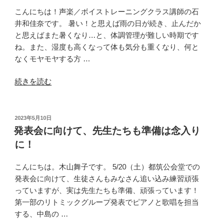
こんにちは！声楽／ボイストレーニングクラス講師の石
井和佳奈です。 暑い！と思えば雨の日が続き、止んだか
と思えばまた暑くなり…と、体調管理が難しい時期です
ね。また、湿度も高くなって体も気分も重くなり、何と
なくモヤモヤする方 …
“体
続きを読む
の
不
調
投
2023年5月10日
稿
を
発表会に向けて、先生たちも準備は念入り
日:
歌
に！
の
効
こんにちは。木山舞子です。 5/20（土）都筑公会堂での
果
発表会に向けて、生徒さんもみなさん追い込み練習頑張
で
っていますが、実は先生たちも準備、頑張っています！
吹
第一部のリトミックグループ発表でピアノと歌唱を担当
き
する、中島の …