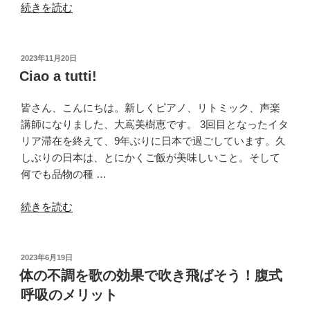
ス
“お
続きを読む
ン
す
は
す
何
め
投
2023年11月20日
歳
稿
本
Ciao a tutti!
日:
か
「ア
ら
レ
皆さん、こんにちは。新しくピアノ、リトミック、声楽
始
ク
講師になりました、大嶌美樹恵です。 3回目となったイタ
め
サ
リア滞在を終えて、9年ぶりに日本で過ごしています。久
た
ン
しぶりの日本は、とにかくご飯が美味しいこと。そして
ら
ダ
何でも品物の種 …
良
ー・
い
“Ciao
テ
続きを読む
の？”
a
ク
の
tutti!”
ニ
の
ー
投
2023年6月19日
稿
ク」”
体の不調を歌の効果で吹き飛ばそう！腹式
日:
の
呼吸のメリット