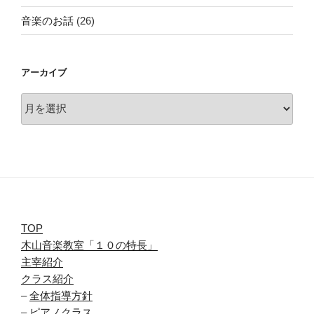
音楽のお話
(26)
アーカイブ
ア
ー
カ
イ
ブ
TOP
木山音楽教室「１０の特長」
主宰紹介
クラス紹介
–
全体指導方針
–
ピアノクラス