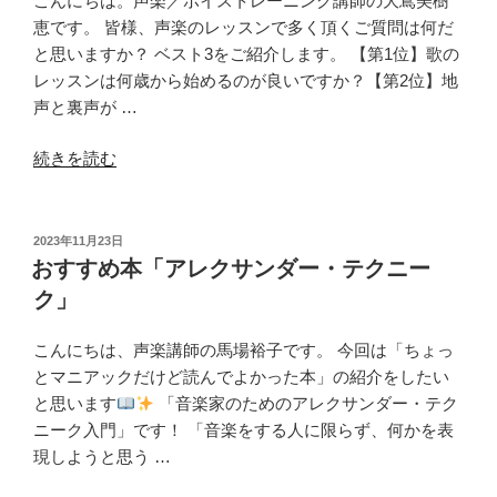
こんにちは。声楽／ボイストレーニング講師の大嶌美樹
恵です。 皆様、声楽のレッスンで多く頂くご質問は何だ
と思いますか？ ベスト3をご紹介します。 【第1位】歌の
レッスンは何歳から始めるのが良いですか？【第2位】地
声と裏声が …
“よ
続きを読む
く
あ
る
投
2023年11月23日
稿
質
おすすめ本「アレクサンダー・テクニー
日:
問
ク」
第
1
こんにちは、声楽講師の馬場裕子です。 今回は「ちょっ
位！
とマニアックだけど読んでよかった本」の紹介をしたい
歌
と思います
「音楽家のためのアレクサンダー・テク
の
ニーク入門」です！ 「音楽をする人に限らず、何かを表
レ
現しようと思う …
ッ