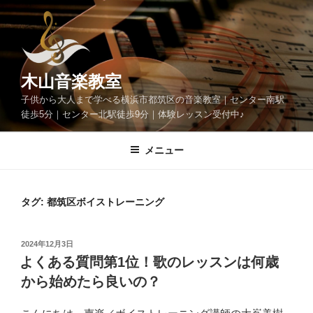
コ
ン
テ
ン
ツ
木山音楽教室
へ
子供から大人まで学べる横浜市都筑区の音楽教室｜センター南駅
ス
徒歩5分｜センター北駅徒歩9分｜体験レッスン受付中♪
キ
ッ
メニュー
プ
タグ:
都筑区ボイストレーニング
投
2024年12月3日
稿
よくある質問第1位！歌のレッスンは何歳
日:
から始めたら良いの？