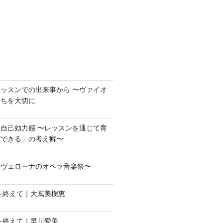
ッスンでの出来事から 〜ヴァイオ
持ちを大切に
自己効力感 〜レッスンを通じて育
ばできる」の考え癖〜
〜ヴェローナのオペラ音楽祭〜
会を終えて｜大嶌美樹恵
会を終えて｜早川愛美