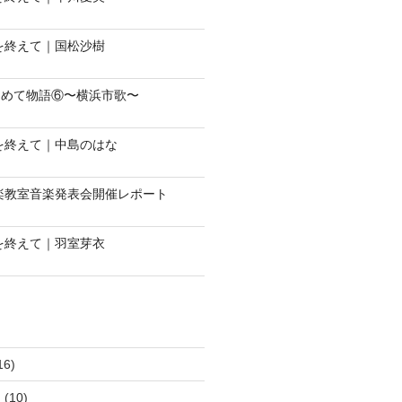
会を終えて｜国松沙樹
じめて物語⑥〜横浜市歌〜
会を終えて｜中島のはな
音楽教室音楽発表会開催レポート
会を終えて｜羽室芽衣
16)
ュ
(10)