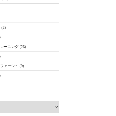
と
(2)
)
トレーニング
(23)
)
ルフェージュ
(9)
)