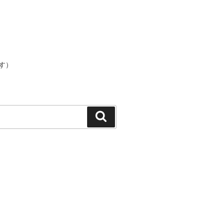
す）
検
索