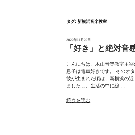
タグ:
新横浜音楽教室
投
2022年11月29日
稿
「好き」と絶対音
日:
こんにちは。木山音楽教室主宰
息子は電車好きです。 そのオ
彼が生まれた頃は、新横浜の近
ましたし、生活の中に線 …
“「好
続きを読む
き」
と
絶
対