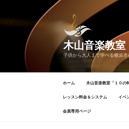
コ
ン
テ
ン
ツ
へ
木山音楽教室
ス
キ
子供から大人まで学べる横浜市
ッ
プ
ホーム
木山音楽教室「１０の
レッスン料金＆システム
イベ
会員専用ページ