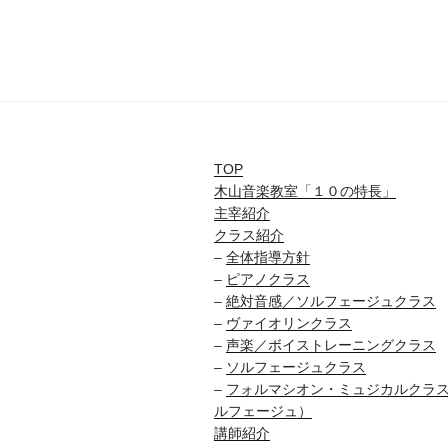
TOP
木山音楽教室「１０の特長」
主宰紹介
クラス紹介
–
全体指導方針
–
ピアノクラス
–
絶対音感／ソルフェージュクラス
–
ヴァイオリンクラス
–
声楽／ボイストレーニングクラス
–
ソルフェージュクラス
–
フォルマシオン・ミュジカルクラ
ルフェージュ）
講師紹介