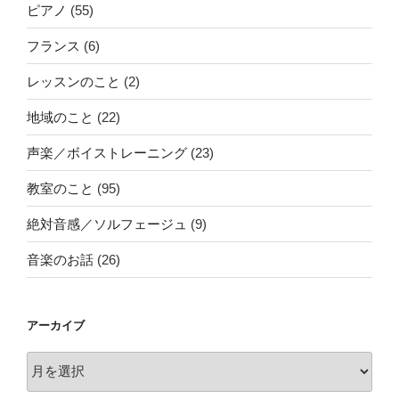
ピアノ
(55)
フランス
(6)
レッスンのこと
(2)
地域のこと
(22)
声楽／ボイストレーニング
(23)
教室のこと
(95)
絶対音感／ソルフェージュ
(9)
音楽のお話
(26)
アーカイブ
ア
ー