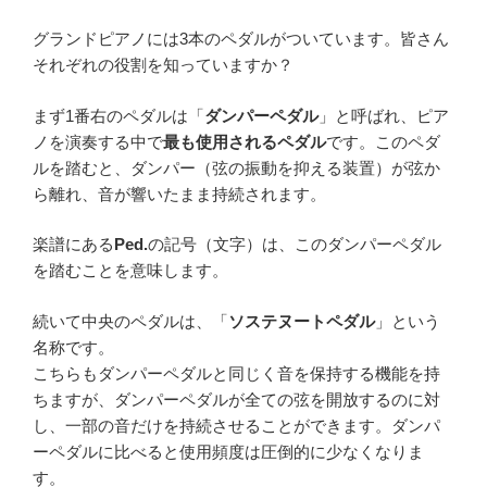
グランドピアノには3本のペダルがついています。皆さん
それぞれの役割を知っていますか？
まず1番右のペダルは「
ダンパーペダル
」と呼ばれ、ピア
ノを演奏する中で
最も使用されるペダル
です。このペダ
ルを踏むと、ダンパー（弦の振動を抑える装置）が弦か
ら離れ、音が響いたまま持続されます。
楽譜にある
Ped.
の記号（文字）は、このダンパーペダル
を踏むことを意味します。
続いて中央のペダルは、「
ソステヌートペダル
」という
名称です。
こちらもダンパーペダルと同じく音を保持する機能を持
ちますが、ダンパーペダルが全ての弦を開放するのに対
し、一部の音だけを持続させることができます。ダンパ
ーペダルに比べると使用頻度は圧倒的に少なくなりま
す。