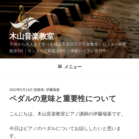
コ
ン
テ
ン
ツ
木山音楽教室
へ
子供から大人まで学べる横浜市都筑区の音楽教室｜センター南駅
ス
徒歩5分｜センター北駅徒歩9分｜体験レッスン受付中♪
キ
ッ
メニュー
プ
投
2022年5月14日
投稿者:
伊藤瑞基
稿
ペダルの意味と重要性について
日:
こんにちは。木山音楽教室ピアノ講師の伊藤瑞基です。
今日はピアノのペダルについてお話ししたいと思いま
す。