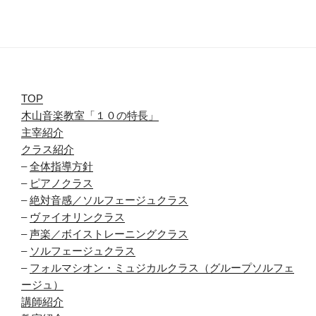
カ
イ
ブ
TOP
木山音楽教室「１０の特長」
主宰紹介
クラス紹介
–
全体指導方針
–
ピアノクラス
–
絶対音感／ソルフェージュクラス
–
ヴァイオリンクラス
–
声楽／ボイストレーニングクラス
–
ソルフェージュクラス
–
フォルマシオン・ミュジカルクラス（グループソルフェ
ージュ）
講師紹介