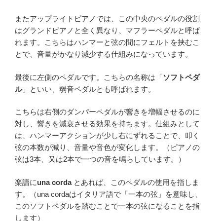
またアップライトピアノでは、この中央のペダルの役割
はグランドピアノと全く異なり、マフラーペダルと呼ば
れます。こちらはハンマーと弦の間にフェルトを挟むこ
とで、音量がかなり減少する仕組みになっています。
最後に左側のペダルです。こちらの名称は「
ソフトペダ
ル
」といい、弱音ペダルとも呼ばれます。
こちらは右側のダンパーペダルが響きを増幅させるのに
対し、響きを減衰させる効果を持ちます。仕組みとして
は、ハンマーアクションが少し右にずれることで、叩く
弦の本数が減り、音量や音色が変化します。（ピアノの
弦は3本、又は2本で一つの音を鳴らしています。）
楽譜に
una corda
とあれば、このペダルの使用を指しま
す。（una cordaはイタリア語で「一本の弦」を意味し、
このソフトペダルを踏むことで一本の弦になることを指
します）