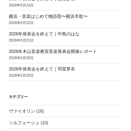
2026年5月23日
横浜・音楽はじめて物語⑥〜横浜市歌〜
2026年5月22日
2026年発表会を終えて｜中島のはな
2026年5月21日
2026年木山音楽教室音楽発表会開催レポート
2026年5月20日
2026年発表会を終えて｜羽室芽衣
2026年5月20日
カテゴリー
ヴァイオリン
(16)
ソルフェージュ
(10)