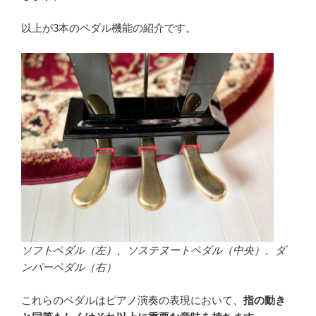
以上が3本のペダル機能の紹介です。
ソフトペダル（左）、ソステヌートペダル（中央）、ダ
ンパーペダル（右）
これらのペダルはピアノ演奏の表現において、
指の動き