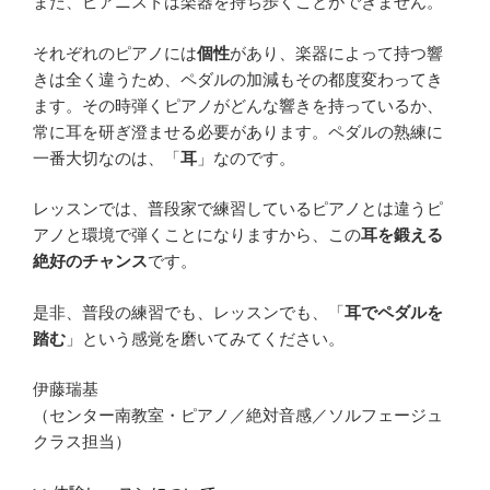
また、ピアニストは楽器を持ち歩くことができません。
それぞれのピアノには
個性
があり、楽器によって持つ響
きは全く違うため、ペダルの加減もその都度変わってき
ます。その時弾くピアノがどんな響きを持っているか、
常に耳を研ぎ澄ませる必要があります。ペダルの熟練に
一番大切なのは、「
耳
」なのです。
レッスンでは、普段家で練習しているピアノとは違うピ
アノと環境で弾くことになりますから、この
耳を鍛える
絶好のチャンス
です。
是非、普段の練習でも、レッスンでも、「
耳でペダルを
踏む
」という感覚を磨いてみてください。
伊藤瑞基
（センター南教室・ピアノ／絶対音感／ソルフェージュ
クラス担当）