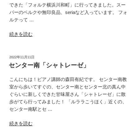
ー
できた「フォルテ横浜川和町」に行ってきました。スー
滑
パーのベルクや無印良品、seriaなど入っています。 フォ
り
ルテって …
台
“川
と
続きを読む
和
パ
町
ン
「フ
ケ
投
2022年11月11日
稿
ォ
ー
センター南「シャトレーゼ」
日:
ル
キ。”
テ」”
の
こんにちは！ピアノ講師の森田有紀です。 センター南教
の
室から歩いてすぐの、センター南とセンター北の真ん中
ぐらいに新しくできた甘味屋さん「シャトレーゼ」に散
歩がてら行ってみました！ 「ルララこうほく」近くの、
センター南駅とセ …
“セ
続きを読む
ン
タ