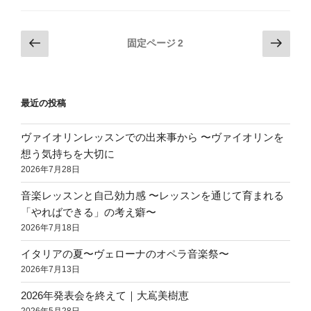
ー
南
投
前
次
固定ページ
2
「シ
の
の
稿
ャ
ペ
ペ
の
ト
ー
ー
ペ
レ
最近の投稿
ジ
ジ
ー
ー
ゼ」”
ジ
ヴァイオリンレッスンでの出来事から 〜ヴァイオリンを
の
想う気持ちを大切に
送
2026年7月28日
り
音楽レッスンと自己効力感 〜レッスンを通じて育まれる
「やればできる」の考え癖〜
2026年7月18日
イタリアの夏〜ヴェローナのオペラ音楽祭〜
2026年7月13日
2026年発表会を終えて｜大嶌美樹恵