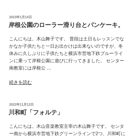
ン
代
タ
と
ー
横
投
2023年1月14日
稿
南
浜〜”
岸根公園のローラー滑り台とパンケーキ。
日:
の
の
駅
こんにちは。木山舞子です。 普段は土日もレッスンでな
ピ
かなか子供たちと一日お出かけは出来ないのですが、冬
ア
休みに久しぶりに子供たちと横浜市営地下鉄ブルーライ
ノ”
ンに乗って岸根公園に遊びに行ってきました。 センター
の
南教室には岸根公 …
“岸
続きを読む
根
公
園
投
2022年11月12日
稿
の
川和町「フォルテ」
日:
ロ
ー
こんにちは。木山音楽教室主宰の木山舞子です。 センタ
ラ
ー南から横浜市営地下鉄グリーンラインで2つ、川和町に