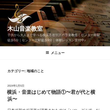
コ
ン
テ
ン
ツ
木山音楽教室
へ
子供から大人まで学べる横浜市都筑区の音楽教室｜センター南駅
ス
徒歩5分｜センター北駅徒歩9分｜体験レッスン受付中♪
キ
ッ
メニュー
プ
カテゴリー:
地域のこと
投
2024年1月5日
稿
横浜・音楽はじめて物語①〜君が代と横
日:
浜〜