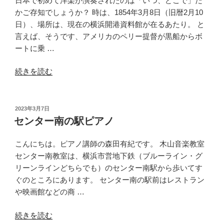
日本で初めて洋楽が演奏されたのは「いつ、どこで」だ
かご存知でしょうか？ 時は、1854年3月8日（旧暦2月10
日）、場所は、現在の横浜開港資料館が在るあたり。 と
言えば、そうです、アメリカのペリー提督が黒船からボ
ートに乗 …
“横
続きを読む
浜・
音
楽
投
2023年3月7日
稿
は
センター南の駅ピアノ
日:
じ
め
こんにちは。ピアノ講師の森田有紀です。 木山音楽教室
て
センター南教室は、横浜市営地下鉄（ブルーライン・グ
物
リーンラインどちらでも）のセンター南駅から歩いてす
語
ぐのところにあります。 センター南の駅前はレストラン
①〜
や映画館などの商 …
君
“セ
が
続きを読む