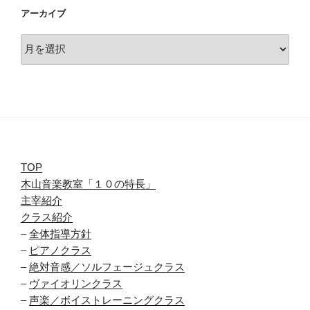
アーカイブ
ア
ー
カ
イ
ブ
TOP
木山音楽教室「１０の特長」
主宰紹介
クラス紹介
–
全体指導方針
–
ピアノクラス
–
絶対音感／ソルフェージュクラス
–
ヴァイオリンクラス
–
声楽／ボイストレーニングクラス