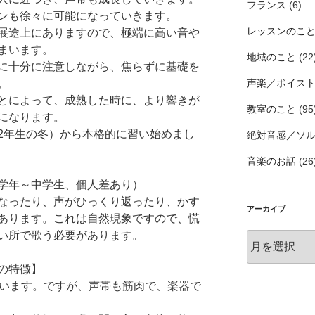
フランス
(6)
ンも徐々に可能になっていきます。
レッスンのこ
展途上にありますので、極端に高い音や
まいます。
地域のこと
(22
に十分に注意しながら、焦らずに基礎を
声楽／ボイス
。
とによって、成熟した時に、より響きが
教室のこと
(95
になります。
2年生の冬）から本格的に習い始めまし
絶対音感／ソ
音楽のお話
(26
学年～中学生、個人差あり）
なったり、声がひっくり返ったり、かす
アーカイブ
あります。これは自然現象ですので、慌
い所で歌う必要があります。
ア
ー
カ
の特徴】
イ
言います。ですが、声帯も筋肉で、楽器で
ブ