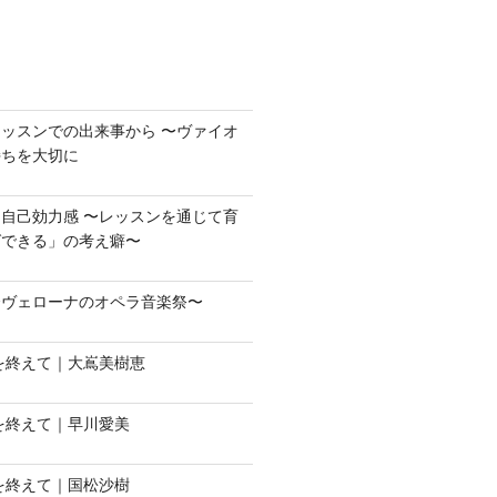
ッスンでの出来事から 〜ヴァイオ
持ちを大切に
自己効力感 〜レッスンを通じて育
ばできる」の考え癖〜
〜ヴェローナのオペラ音楽祭〜
会を終えて｜大嶌美樹恵
会を終えて｜早川愛美
会を終えて｜国松沙樹