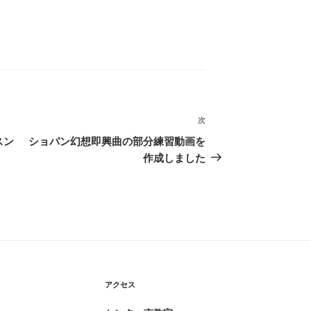
次
次
の
スン
ショパン幻想即興曲の部分練習動画を
投
作成しました
稿
アクセス