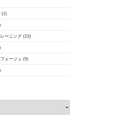
と
(2)
)
トレーニング
(23)
)
ルフェージュ
(9)
)