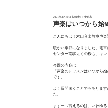
投
2021年3月29日
投稿者:
下倉結衣
稿
声楽はいつから始
日:
こんにちは！木山音楽教室声楽
暖かい季節になりました。電車
センター南駅近くの桜も、キレ
今回の内容は、
「声楽のレッスンはいつから始
です。
よく質問頂くことでもあります
た。
まず一つ言えるのは、いわゆる