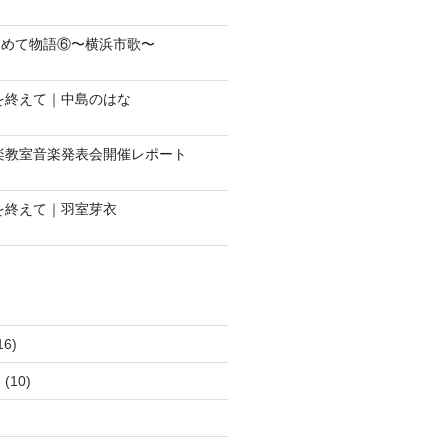
じめて物語⑥〜横浜市歌〜
会を終えて｜中島のはな
音楽教室音楽発表会開催レポート
会を終えて｜羽室芽衣
16)
ュ
(10)