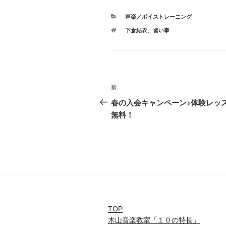
カ
声楽／ボイストレーニング
テ
タ
下倉結衣
、
習い事
ゴ
グ
リ
ー
投
前
前
稿
の
春の入会キャンペーン♪体験レッ
投
無料！
ナ
稿
ビ
ゲ
ー
シ
ョ
TOP
木山音楽教室「１０の特長」