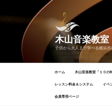
コ
ン
テ
ン
ツ
へ
木山音楽教室
ス
キ
子供から大人まで学べる横浜市
ッ
プ
ホーム
木山音楽教室「１０の
レッスン料金＆システム
イベ
会員専用ページ