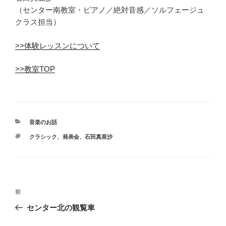
（センター南教室・ピアノ／絶対音感／ソルフェージュ
クラス担当）
>>体験レッスンについて
>>教室TOP
カ
音楽のお話
テ
タ
クラシック
、
発表会
、
石田真亜沙
ゴ
グ
リ
ー
投
前
前
稿
の
センター北の観覧車
ナ
投