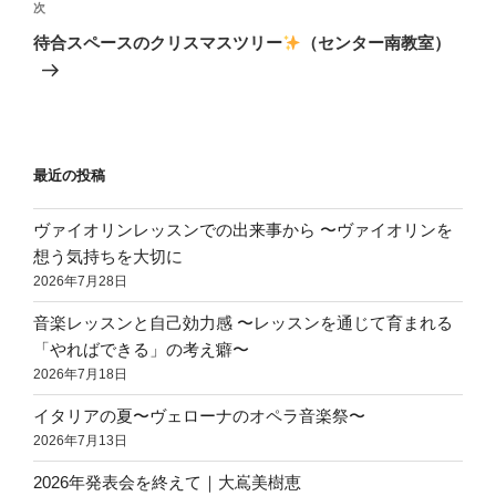
ビ
稿
次
次
ゲ
の
待合スペースのクリスマスツリー
（センター南教室）
投
ー
稿
シ
ョ
ン
最近の投稿
ヴァイオリンレッスンでの出来事から 〜ヴァイオリンを
想う気持ちを大切に
2026年7月28日
音楽レッスンと自己効力感 〜レッスンを通じて育まれる
「やればできる」の考え癖〜
2026年7月18日
イタリアの夏〜ヴェローナのオペラ音楽祭〜
2026年7月13日
2026年発表会を終えて｜大嶌美樹恵