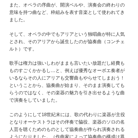
また、オペラの序曲が、開演ベルや、演奏会の終わりの
意味を持つ曲など、枠組みを表す音楽として使われてき
ました。
そして、オペラの中でもアリアという独唱曲が特に人気
とされ、そのアリアから誕生したのが協奏曲（コンチェ
ルト）です。
歌手は権力は強いしわがままも言いたい放題だし経費も
ものすごくかかるし…と、例えば優秀なオーボエ奏者が
いるならその人にアリアも交響曲もやらせてしまおう！
ということから、協奏曲が始まり、そのまま演奏しても
らうのではなく、その楽器の魅力を引き出せるような曲
で演奏をしていました。
このようにして18世紀末には、歌の代わりに楽器が主役
となりオーケストラはその伴奏で脇役、楽器のソロの名
人芸を聴くためのものとして協奏曲が作られ演奏される
ようになりました。（作曲家によって協奏曲の構成は異