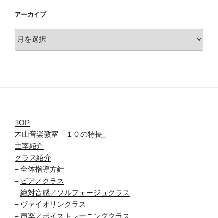
アーカイブ
ア
ー
カ
イ
ブ
TOP
木山音楽教室「１０の特長」
主宰紹介
クラス紹介
–
全体指導方針
–
ピアノクラス
–
絶対音感／ソルフェージュクラス
–
ヴァイオリンクラス
–
声楽／ボイストレーニングクラス