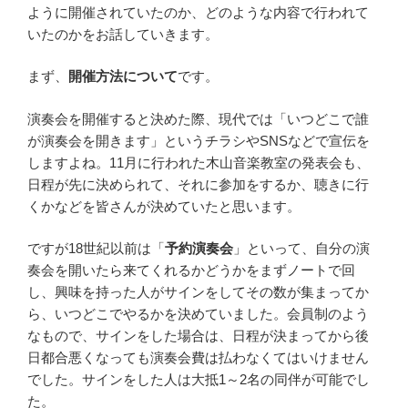
ように開催されていたのか、どのような内容で行われて
いたのかをお話していきます。
まず、
開催方法について
です。
演奏会を開催すると決めた際、現代では「いつどこで誰
が演奏会を開きます」というチラシやSNSなどで宣伝を
しますよね。11月に行われた木山音楽教室の発表会も、
日程が先に決められて、それに参加をするか、聴きに行
くかなどを皆さんが決めていたと思います。
ですが18世紀以前は「
予約演奏会
」といって、自分の演
奏会を開いたら来てくれるかどうかをまずノートで回
し、興味を持った人がサインをしてその数が集まってか
ら、いつどこでやるかを決めていました。会員制のよう
なもので、サインをした場合は、日程が決まってから後
日都合悪くなっても演奏会費は払わなくてはいけません
でした。サインをした人は大抵1～2名の同伴が可能でし
た。