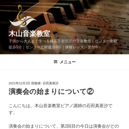
コ
ン
テ
ン
ツ
木山音楽教室
へ
子供から大人まで学べる横浜市都筑区の音楽教室｜センター南駅
ス
徒歩5分｜センター北駅徒歩9分｜体験レッスン受付中♪
キ
ッ
メニュー
プ
投
2021年12月3日
投稿者:
石田真亜沙
稿
演奏会の始まりについて②
日:
こんにちは。木山音楽教室ピアノ講師の石田真亜沙で
す。
演奏会の始まりについて、第2回目の今日は演奏会がどの